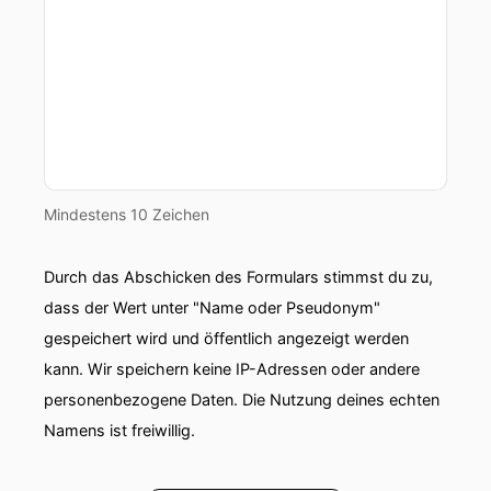
00:00:35: Jetzt auf jeden Fall mein Auftritt bald.
00:00:36: Und ich hoffe, der hilft mir noch ein
bisschen bei meinem Set.
00:00:39: Ich will den Anfang noch mal mit
denen durchsprechen.
00:00:40: Ich hoffe, der kann mir dabei helfen.
Mindestens 10 Zeichen
00:00:42: Ich meld mich noch mal.
Durch das Abschicken des Formulars stimmst du zu,
00:00:44: Ciao.
dass der Wert unter "Name oder Pseudonym"
gespeichert wird und öffentlich angezeigt werden
00:00:46: Wir können anfangen.
kann. Wir speichern keine IP-Adressen oder andere
00:00:48: Macht nichts, wenn's schnell geht.
personenbezogene Daten. Die Nutzung deines echten
Namens ist freiwillig.
00:00:51: Ich bin Julia Knörnschild und das ist
Funny Bones.