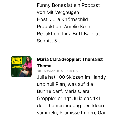
Funny Bones ist ein Podcast
von Mit Vergnügen.
Host: Julia Knörnschild
Produktion: Amelie Kern
Redaktion: Lina Britt Bajorat
Schnitt &...
Maria Clara Groppler: Thema ist
Thema
30. October 2025
‧
39m 16s
Julia hat 100 Skizzen im Handy
und null Plan, was auf die
Bühne darf. Maria Clara
Groppler bringt Julia das 1×1
der Themenfindung bei. Ideen
sammeln, Prämisse finden, Gag