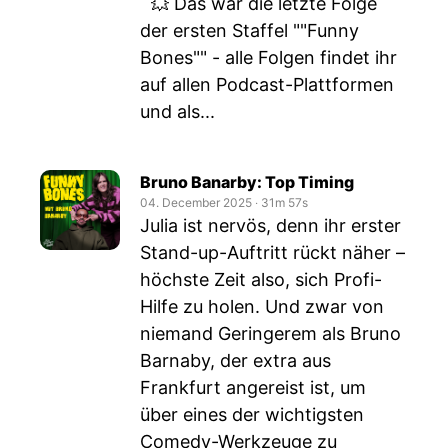
💥 Das war die letzte Folge
der ersten Staffel ""Funny
Bones"" - alle Folgen findet ihr
auf allen Podcast-Plattformen
und als...
Bruno Banarby: Top Timing
04. December 2025
‧
31m 57s
Julia ist nervös, denn ihr erster
Stand-up-Auftritt rückt näher –
höchste Zeit also, sich Profi-
Hilfe zu holen. Und zwar von
niemand Geringerem als Bruno
Barnaby, der extra aus
Frankfurt angereist ist, um
über eines der wichtigsten
Comedy-Werkzeuge zu