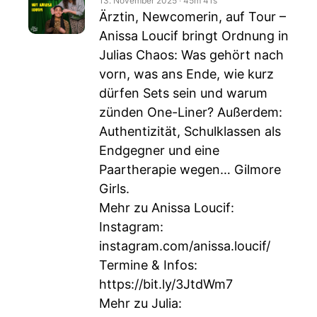
13. November 2025
‧
45m 41s
Ärztin, Newcomerin, auf Tour –
Anissa Loucif bringt Ordnung in
Julias Chaos: Was gehört nach
vorn, was ans Ende, wie kurz
dürfen Sets sein und warum
zünden One-Liner? Außerdem:
Authentizität, Schulklassen als
Endgegner und eine
Paartherapie wegen… Gilmore
Girls.
Mehr zu Anissa Loucif:
Instagram:
instagram.com/anissa.loucif/
Termine & Infos:
https://bit.ly/3JtdWm7
Mehr zu Julia: