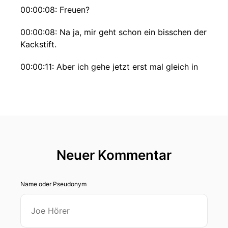
00:00:08: Freuen?
00:00:08: Na ja, mir geht schon ein bisschen der
Kackstift.
00:00:11: Aber ich gehe jetzt erst mal gleich in
den Backstage, um mich vorzubereiten.
00:00:14: Ja, richtig gehört.
00:00:16: Ich gehe in den Backstage.
00:00:18: Ich bin jetzt Komedien.
Neuer Kommentar
00:00:19: Ich bin jetzt eine von denen.
Name oder Pseudonym
00:00:21: Na ja, also ich hoffe, du bist ja
nachher eh dabei, oder?
00:00:25: Kommst du eigentlich?